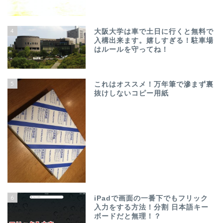
4
大阪大学は車で土日に行くと無料で
入構出来ます。嬉しすぎる！駐車場
はルールを守ってね！
5
これはオススメ！万年筆で滲まず裏
抜けしないコピー用紙
6
iPadで画面の一番下でもフリック
入力をする方法！分割 日本語キー
ボードだと無理！？