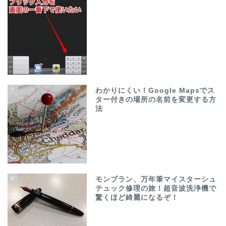
7
わかりにくい！Google Mapsでス
ター付きの場所の名前を変更する方
法
8
モンブラン、万年筆マイスターシュ
テュック修理の旅！超音波洗浄機で
驚くほど綺麗になるぞ！