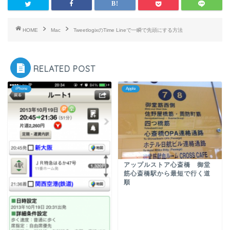
HOME
Mac
TweetlogixのTime Lineで一瞬で先頭にする方法
RELATED POST
iPhone
Apple
アップルストア心斎橋 御堂
筋心斎橋駅から最短で行く道
順