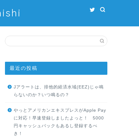
shi
最近の投稿
Jアラートは、排他的経済水域(EEZ)じゃ鳴
らないのか？いつ鳴るの？
やっとアメリカンエキスプレスがApple Pay
に対応！早速登録しましたよっと！ 5000
円キャッシュバックもあるし登録するべ
き！