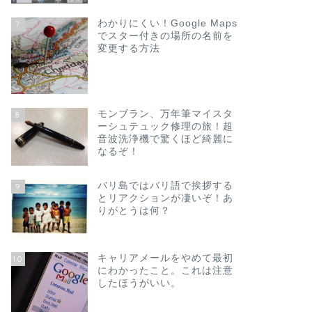
わかりにくい！Google Maps
7
でスター付きの場所の名前を
変更する方法
モンブラン、万年筆マイスタ
8
ーシュテュック修理の旅！超
音波洗浄機で驚くほど綺麗に
なるぞ！
バリ島ではバリ語で挨拶する
9
とリアクションが凄いぞ！あ
りがとうは何？
キャリアメールをやめて最初
10
にわかったこと。これは注意
したほうがいい。