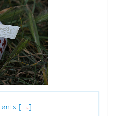
tents
[
]
hide