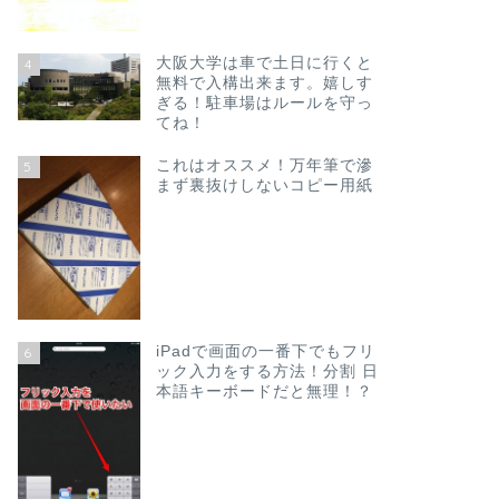
大阪大学は車で土日に行くと
4
無料で入構出来ます。嬉しす
ぎる！駐車場はルールを守っ
てね！
これはオススメ！万年筆で滲
5
まず裏抜けしないコピー用紙
iPadで画面の一番下でもフリ
6
ック入力をする方法！分割 日
本語キーボードだと無理！？