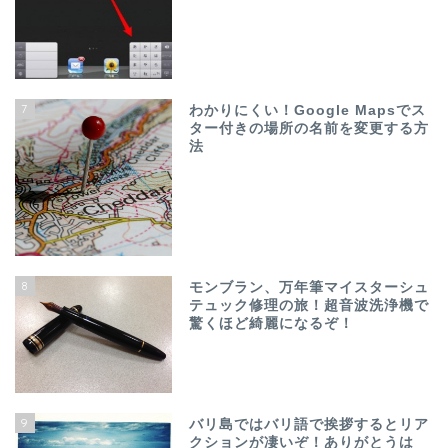
7
わかりにくい！Google Mapsでス
ター付きの場所の名前を変更する方
法
8
モンブラン、万年筆マイスターシュ
テュック修理の旅！超音波洗浄機で
驚くほど綺麗になるぞ！
9
バリ島ではバリ語で挨拶するとリア
クションが凄いぞ！ありがとうは