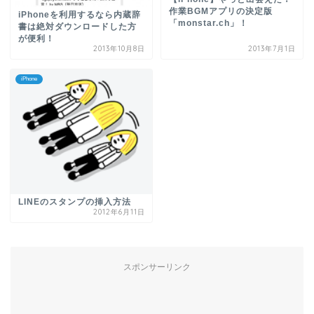
作業BGMアプリの決定版
iPhoneを利用するなら内蔵辞
「monstar.ch」！
書は絶対ダウンロードした方
が便利！
2013年10月8日
2013年7月1日
iPhone
LINEのスタンプの挿入方法
2012年6月11日
スポンサーリンク