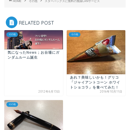
HOME
その他
スターバックスに無料の無線LANサービス
RELATED POST
その他
その他
気になったNews；お台場にガ
ンダムルーム誕生
あれ？美味しいかも！グリコ
「ジャイアントコーン ホワイ
トショコラ」を食べてみた！
2012年6月13日
2016年10月11日
その他