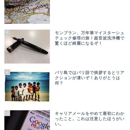
8
モンブラン、万年筆マイスターシュ
テュック修理の旅！超音波洗浄機で
驚くほど綺麗になるぞ！
9
バリ島ではバリ語で挨拶するとリア
クションが凄いぞ！ありがとうは
何？
10
キャリアメールをやめて最初にわか
ったこと。これは注意したほうがい
い。