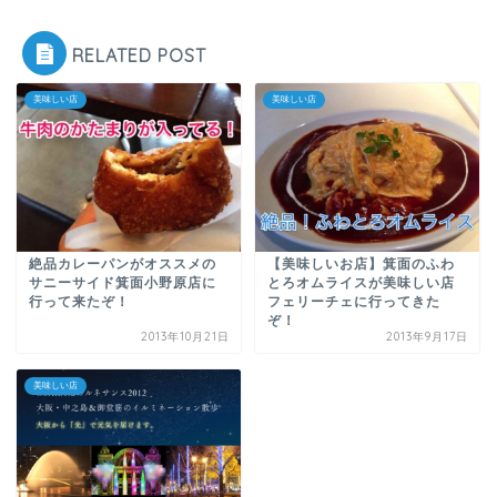
RELATED POST
美味しい店
美味しい店
絶品カレーパンがオススメの
【美味しいお店】箕面のふわ
サニーサイド箕面小野原店に
とろオムライスが美味しい店
行って来たぞ！
フェリーチェに行ってきた
ぞ！
2013年10月21日
2013年9月17日
美味しい店