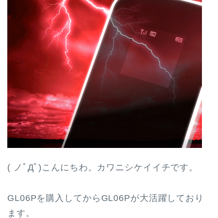
( ノﾟДﾟ)こんにちわ。カワニシケイイチです。
GL06Pを購入してからGL06Pが大活躍しており
ます。