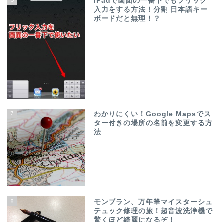
iPadで画面の一番下でもフリック
入力をする方法！分割 日本語キー
ボードだと無理！？
7
わかりにくい！Google Mapsでス
ター付きの場所の名前を変更する方
法
8
モンブラン、万年筆マイスターシュ
テュック修理の旅！超音波洗浄機で
驚くほど綺麗になるぞ！