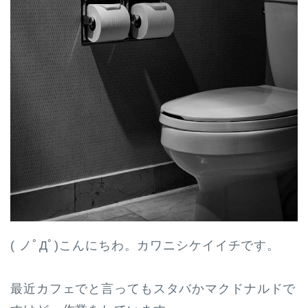
( ノﾟДﾟ)こんにちわ。カワニシケイイチです。
最近カフェでと言ってもスタバかマクドナルドで