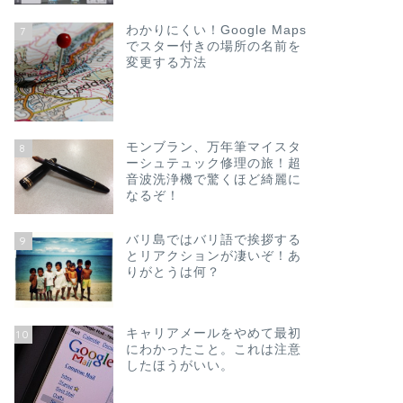
わかりにくい！Google Maps
7
でスター付きの場所の名前を
変更する方法
モンブラン、万年筆マイスタ
8
ーシュテュック修理の旅！超
音波洗浄機で驚くほど綺麗に
なるぞ！
バリ島ではバリ語で挨拶する
9
とリアクションが凄いぞ！あ
りがとうは何？
キャリアメールをやめて最初
10
にわかったこと。これは注意
したほうがいい。