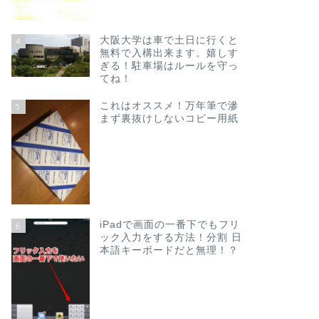
大阪大学は車で土日に行くと
4
無料で入構出来ます。嬉しす
ぎる！駐車場はルールを守っ
てね！
これはオススメ！万年筆で滲
5
まず裏抜けしないコピー用紙
iPadで画面の一番下でもフリ
6
ック入力をする方法！分割 日
本語キーボードだと無理！？