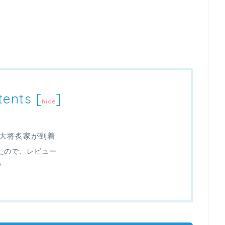
tents
[
]
hide
大将炙家が到着
たので、レビュー
め