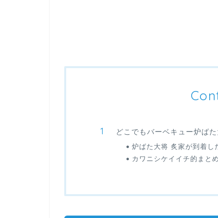
Con
どこでもバーベキュー炉ばた
炉ばた大将 炙家が到着し
カワニシケイイチ的まと