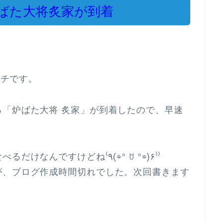
ばた大将炙家が到着
イチです。
「炉ばた大将 炙家」が到着したので、早速
まぁレビューって言っても美味しく食べるだけなんですけどね⁽٩(⌯° ꇴ °⌯)۶⁾⁾
が、ブログ作成時間切れでした。次回書きます