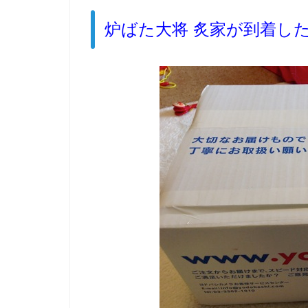
炉ばた大将 炙家が到着し