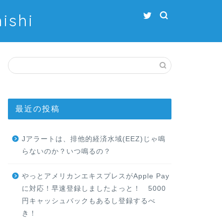
shi
最近の投稿
Jアラートは、排他的経済水域(EEZ)じゃ鳴
らないのか？いつ鳴るの？
やっとアメリカンエキスプレスがApple Pay
に対応！早速登録しましたよっと！ 5000
円キャッシュバックもあるし登録するべ
き！