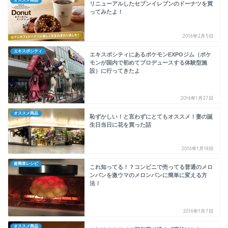
オススメ商品
リニューアルしたセブンイレブンのドーナツを買
ってみたよ！
2016年2月5日
エキスポシティ
エキスポシティにあるポケモンEXPOジム（ポケ
モンが国内で初めてプロデュースする体験型施
設）に行ってきたよ
2016年1月27日
オススメ商品
恥ずかしい！と言わずにとてもオススメ！妻の誕
生日当日に花を買った話
2016年1月18日
超簡単レシピ
これ知ってる！？コンビニで売ってる普通のメロ
ンパンを激ウマのメロンパンに簡単に変える方
法！
2016年1月7日
オススメ商品