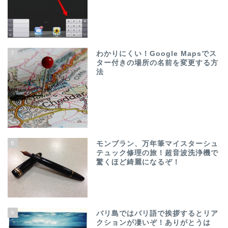
7
わかりにくい！Google Mapsでス
ター付きの場所の名前を変更する方
法
8
モンブラン、万年筆マイスターシュ
テュック修理の旅！超音波洗浄機で
驚くほど綺麗になるぞ！
9
バリ島ではバリ語で挨拶するとリア
クションが凄いぞ！ありがとうは