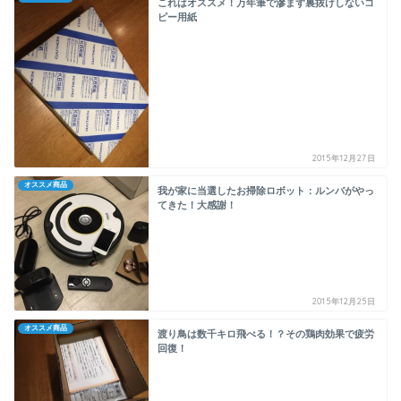
これはオススメ！万年筆で滲まず裏抜けしないコ
ピー用紙
2015年12月27日
オススメ商品
我が家に当選したお掃除ロボット：ルンバがやっ
てきた！大感謝！
2015年12月25日
オススメ商品
渡り鳥は数千キロ飛べる！？その鶏肉効果で疲労
回復！