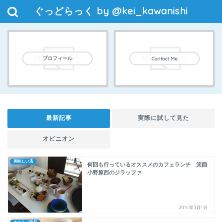
ぐっどらっく by @kei_kawanishi
プロフィール
Contact Me
最新記事
実際に試して見た
オピニオン
美味しい店
何回も行っているオススメのカフェランチ 箕面
小野原西のジラッファ
2016年3月1日