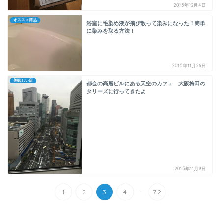
2015年12月4日
オススメ商品
浴室に毛染め液が飛び散って染みになった！簡単
に染みを取る方法！
2015年11月26日
美味しい店
都会の高層ビルにある天空のカフェ 大阪梅田の
タリーズに行ってきたよ
2015年11月9日
...
1
2
3
4
72