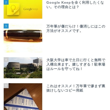
2
Google Keepを全く利用したくな
い。その理由とは？
3
万年筆が傷だらけ！傷消しにはこの
方法がオススメです。
4
大阪大学は車で土日に行くと無料で
入構出来ます。嬉しすぎる！駐車場
はルールを守ってね！
5
これはオススメ！万年筆で滲まず裏
抜けしないコピー用紙