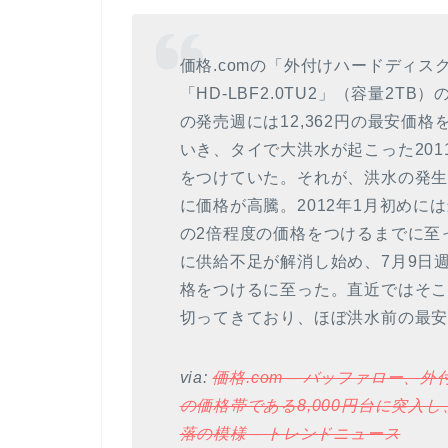
価格.comの「外付けハードディ
「HD-LBF2.0TU2」（容量2T
の発売週には12,362円の最安価
いき、タイで大洪水が起こった2011
をつけていた。それが、洪水の発
に価格が高騰。2012年1月初めには
の2倍程度の価格をつけるまでに至っ
に供給不足が解消し始め、7月9日週
格をつけるに至った。直近ではそこから
切ってきており、ほぼ洪水前の最
via:
価格.com – バッファロー、外
の価格帯である8,000円台に突入
落の模様 – トレンドニュース