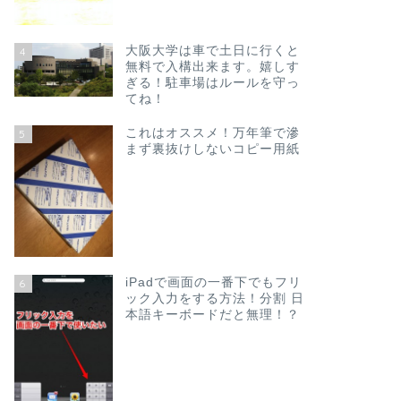
大阪大学は車で土日に行くと
4
無料で入構出来ます。嬉しす
ぎる！駐車場はルールを守っ
てね！
これはオススメ！万年筆で滲
5
まず裏抜けしないコピー用紙
iPadで画面の一番下でもフリ
6
ック入力をする方法！分割 日
本語キーボードだと無理！？