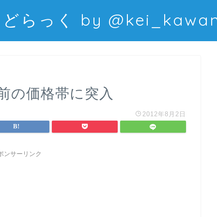
どらっく by @kei_kawani
水前の価格帯に突入
2012年8月2日
ポンサーリンク