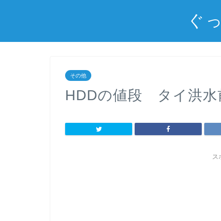
ぐっ
その他
HDDの値段 タイ洪
ス