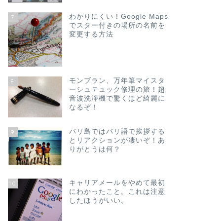
わかりにくい！Google Maps
7
でスター付きの場所の名前を
変更する方法
モンブラン、万年筆マイスタ
8
ーシュテュック修理の旅！超
音波洗浄機で驚くほど綺麗に
なるぞ！
バリ島ではバリ語で挨拶する
9
とリアクションが凄いぞ！あ
りがとうは何？
キャリアメールをやめて最初
10
にわかったこと。これは注意
したほうがいい。