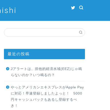
shi
最近の投稿
Jアラートは、排他的経済水域(EEZ)じゃ鳴
らないのか？いつ鳴るの？
やっとアメリカンエキスプレスがApple Pay
に対応！早速登録しましたよっと！ 5000
円キャッシュバックもあるし登録するべ
き！