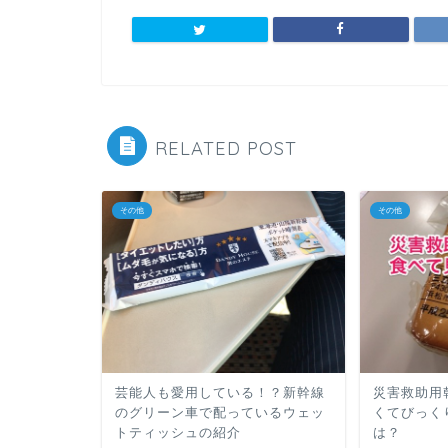
RELATED POST
その他
その他
芸能人も愛用している！？新幹線
災害救助用
のグリーン車で配っているウェッ
くてびっく
トティッシュの紹介
は？