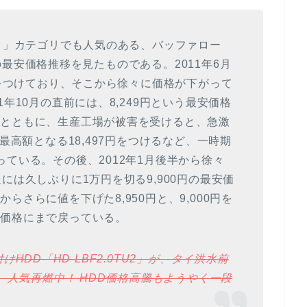
スク」カテゴリでも人気のある、バッファロー
B）の最安価格推移を見たものである。2011年6月
格をつけており、そこから徐々に価格が下がって
年10月の直前には、8,249円という最安価格
生とともに、生産工場が被害を受けると、急激
最高額となる18,497円をつけるなど、一時期
ている。その後、2012年1月後半から徐々
には久しぶりに1万円を切る9,900円の最安価
さらに値を下げた8,950円と、9,000円を
安価格にまで戻っている。
付けHDD「HD-LBF2.0TU2」が、タイ洪水前
し、人気再燃中！ HDD価格高騰もようやく一段