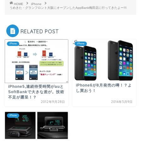
HOME
iPhone
うめきた・グランフロント大阪にオープンしたAppBank梅田店に行ってきたよー!!!
RELATED POST
iPhone
iPhone
iPhone6が8月発売の噂！？よ
iPhone5,連続待受時間がauと
し買おう！
SoftBankで大きな差が。技術
不足が露呈！？
2012年9月28日
2014年5月9日
iPhone