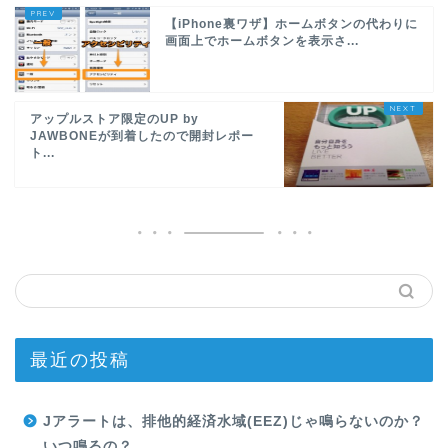
【iPhone裏ワザ】ホームボタンの代わりに
画面上でホームボタンを表示さ...
アップルストア限定のUP by
JAWBONEが到着したので開封レポー
ト...
最近の投稿
Jアラートは、排他的経済水域(EEZ)じゃ鳴らないのか？
いつ鳴るの？