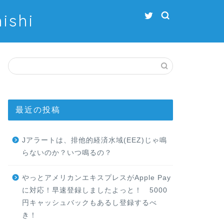
shi
最近の投稿
Jアラートは、排他的経済水域(EEZ)じゃ鳴
らないのか？いつ鳴るの？
やっとアメリカンエキスプレスがApple Pay
に対応！早速登録しましたよっと！ 5000
円キャッシュバックもあるし登録するべ
き！