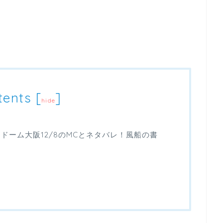
tents
[
]
hide
ラドーム大阪12/8のMCとネタバレ！風船の書