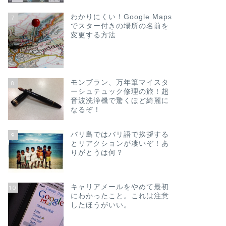
わかりにくい！Google Maps
7
でスター付きの場所の名前を
変更する方法
モンブラン、万年筆マイスタ
8
ーシュテュック修理の旅！超
音波洗浄機で驚くほど綺麗に
なるぞ！
バリ島ではバリ語で挨拶する
9
とリアクションが凄いぞ！あ
りがとうは何？
キャリアメールをやめて最初
10
にわかったこと。これは注意
したほうがいい。