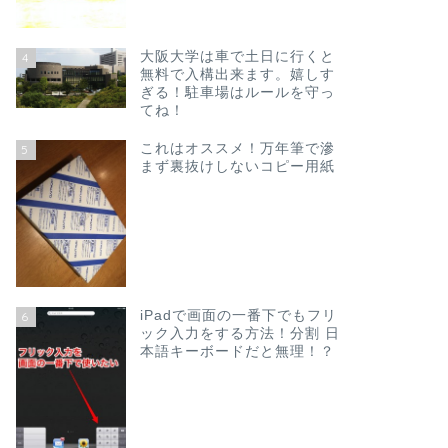
大阪大学は車で土日に行くと
4
無料で入構出来ます。嬉しす
ぎる！駐車場はルールを守っ
てね！
これはオススメ！万年筆で滲
5
まず裏抜けしないコピー用紙
iPadで画面の一番下でもフリ
6
ック入力をする方法！分割 日
本語キーボードだと無理！？