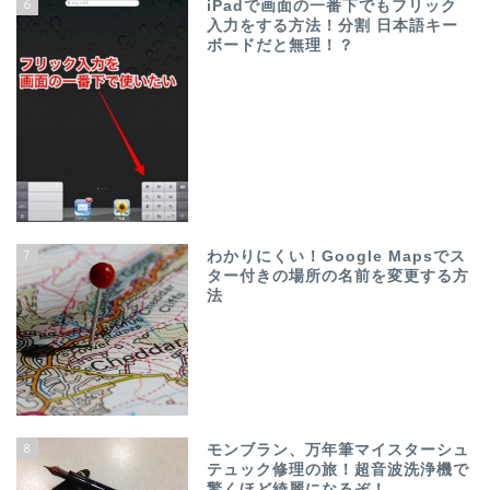
6
iPadで画面の一番下でもフリック
入力をする方法！分割 日本語キー
ボードだと無理！？
7
わかりにくい！Google Mapsでス
ター付きの場所の名前を変更する方
法
8
モンブラン、万年筆マイスターシュ
テュック修理の旅！超音波洗浄機で
驚くほど綺麗になるぞ！