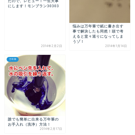
たので、レビュー！一生大事
にします！モンブラン30303
悩みは万年筆で紙に書き出す
事で解決したも同然！頭で考
えると堂々巡りになってしま
うゾ！
2014年2月2日
2014年1月14日
万年筆
誰でも簡単に出来る万年筆の
お手入れ（洗浄）方法！
2014年2月17日