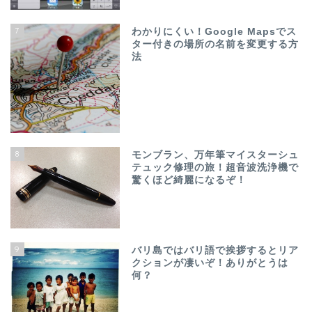
7
わかりにくい！Google Mapsでス
ター付きの場所の名前を変更する方
法
8
モンブラン、万年筆マイスターシュ
テュック修理の旅！超音波洗浄機で
驚くほど綺麗になるぞ！
9
バリ島ではバリ語で挨拶するとリア
クションが凄いぞ！ありがとうは
何？