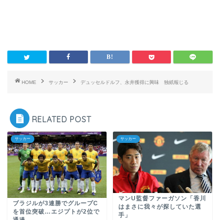
HOME
サッカー
デュッセルドルフ、永井獲得に興味 独紙報じる
RELATED POST
サッカー
サッカー
マンU監督ファーガソン「香川
ブラジルが3連勝でグループC
はまさに我々が探していた選
を首位突破…エジプトが2位で
手」