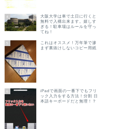
大阪大学は車で土日に行くと
4
無料で入構出来ます。嬉しす
ぎる！駐車場はルールを守っ
てね！
これはオススメ！万年筆で滲
5
まず裏抜けしないコピー用紙
iPadで画面の一番下でもフリ
6
ック入力をする方法！分割 日
本語キーボードだと無理！？