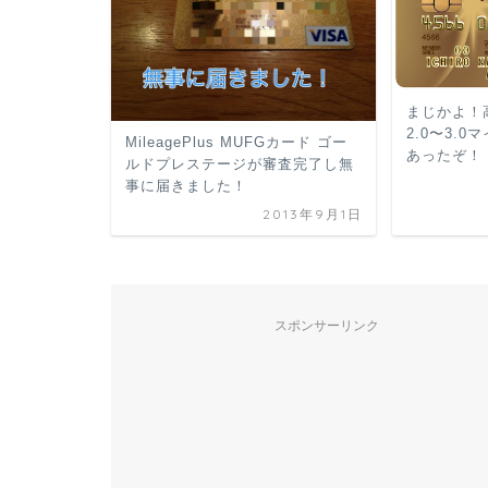
まじかよ！
2.0〜3.
MileagePlus MUFGカード ゴー
あったぞ！
ルドプレステージが審査完了し無
事に届きました！
2013年9月1日
スポンサーリンク