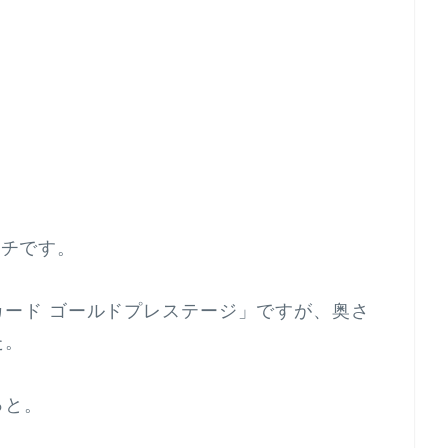
イチです。
UFGカード ゴールドプレステージ」ですが、奥さ
た。
っと。