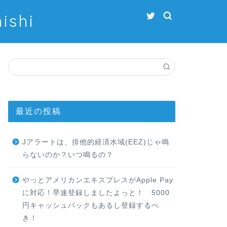
shi
最近の投稿
Jアラートは、排他的経済水域(EEZ)じゃ鳴
らないのか？いつ鳴るの？
やっとアメリカンエキスプレスがApple Pay
に対応！早速登録しましたよっと！ 5000
円キャッシュバックもあるし登録するべ
き！