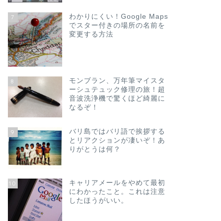
わかりにくい！Google Maps
7
でスター付きの場所の名前を
変更する方法
モンブラン、万年筆マイスタ
8
ーシュテュック修理の旅！超
音波洗浄機で驚くほど綺麗に
なるぞ！
バリ島ではバリ語で挨拶する
9
とリアクションが凄いぞ！あ
りがとうは何？
キャリアメールをやめて最初
10
にわかったこと。これは注意
したほうがいい。