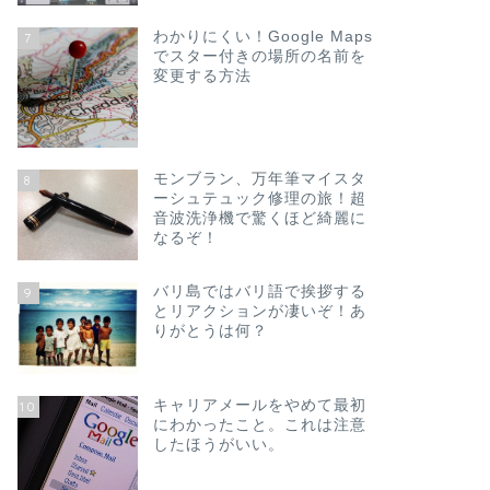
わかりにくい！Google Maps
7
でスター付きの場所の名前を
変更する方法
モンブラン、万年筆マイスタ
8
ーシュテュック修理の旅！超
音波洗浄機で驚くほど綺麗に
なるぞ！
バリ島ではバリ語で挨拶する
9
とリアクションが凄いぞ！あ
りがとうは何？
キャリアメールをやめて最初
10
にわかったこと。これは注意
したほうがいい。