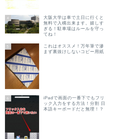
大阪大学は車で土日に行くと
4
無料で入構出来ます。嬉しす
ぎる！駐車場はルールを守っ
てね！
これはオススメ！万年筆で滲
5
まず裏抜けしないコピー用紙
iPadで画面の一番下でもフリ
6
ック入力をする方法！分割 日
本語キーボードだと無理！？