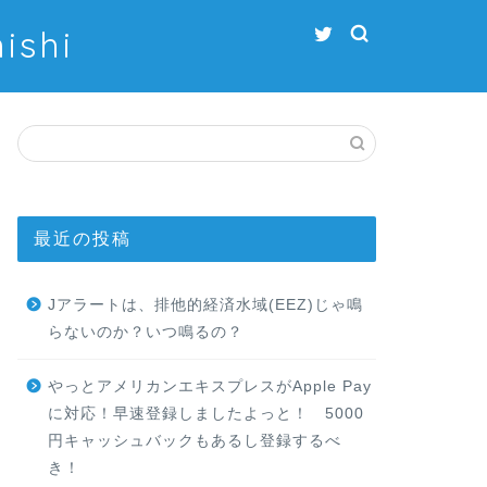
shi
最近の投稿
Jアラートは、排他的経済水域(EEZ)じゃ鳴
らないのか？いつ鳴るの？
やっとアメリカンエキスプレスがApple Pay
に対応！早速登録しましたよっと！ 5000
円キャッシュバックもあるし登録するべ
き！