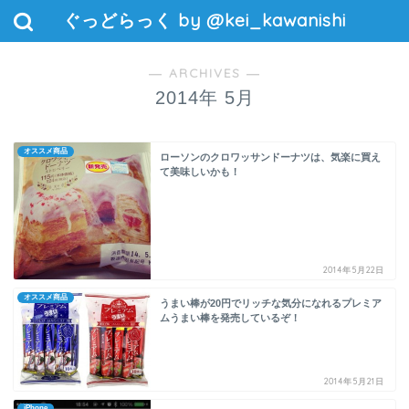
ぐっどらっく by @kei_kawanishi
― ARCHIVES ―
2014年 5月
オススメ商品
ローソンのクロワッサンドーナツは、気楽に買え
て美味しいかも！
2014年5月22日
オススメ商品
うまい棒が20円でリッチな気分になれるプレミア
ムうまい棒を発売しているぞ！
2014年5月21日
iPhone