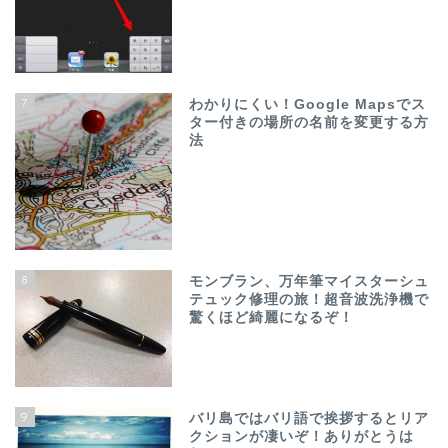
7
わかりにくい！Google Mapsでス
ター付きの場所の名前を変更する方
法
8
モンブラン、万年筆マイスターシュ
テュック修理の旅！超音波洗浄機で
驚くほど綺麗になるぞ！
9
バリ島ではバリ語で挨拶するとリア
クションが凄いぞ！ありがとうは