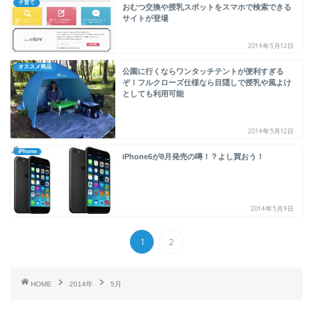
子育て
おむつ交換や授乳スポットをスマホで検索できる
サイトが登場
2014年5月12日
オススメ商品
公園に行くならワンタッチテントが便利すぎる
ぞ！フルクローズ仕様なら目隠しで授乳や風よけ
としても利用可能
2014年5月12日
iPhone
iPhone6が8月発売の噂！？よし買おう！
2014年5月9日
1
2
HOME
2014年
5月