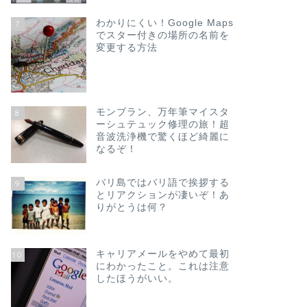
わかりにくい！Google Maps
7
でスター付きの場所の名前を
変更する方法
モンブラン、万年筆マイスタ
8
ーシュテュック修理の旅！超
音波洗浄機で驚くほど綺麗に
なるぞ！
バリ島ではバリ語で挨拶する
9
とリアクションが凄いぞ！あ
りがとうは何？
キャリアメールをやめて最初
10
にわかったこと。これは注意
したほうがいい。