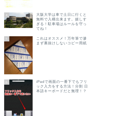
大阪大学は車で土日に行くと
4
無料で入構出来ます。嬉しす
ぎる！駐車場はルールを守っ
てね！
これはオススメ！万年筆で滲
5
まず裏抜けしないコピー用紙
iPadで画面の一番下でもフリ
6
ック入力をする方法！分割 日
本語キーボードだと無理！？