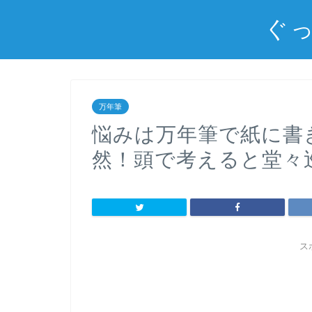
ぐっ
万年筆
悩みは万年筆で紙に書
然！頭で考えると堂々
ス