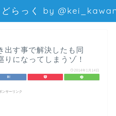
どらっく by @kei_kawani
き出す事で解決したも同
巡りになってしまうゾ！
2014年1月14日
ポンサーリンク