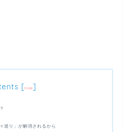
tents
[
]
hide
？
々巡り」が解消されるから