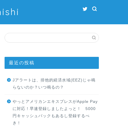
shi
最近の投稿
Jアラートは、排他的経済水域(EEZ)じゃ鳴
らないのか？いつ鳴るの？
やっとアメリカンエキスプレスがApple Pay
に対応！早速登録しましたよっと！ 5000
円キャッシュバックもあるし登録するべ
き！