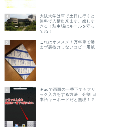
大阪大学は車で土日に行くと
4
無料で入構出来ます。嬉しす
ぎる！駐車場はルールを守っ
てね！
これはオススメ！万年筆で滲
5
まず裏抜けしないコピー用紙
iPadで画面の一番下でもフリ
6
ック入力をする方法！分割 日
本語キーボードだと無理！？