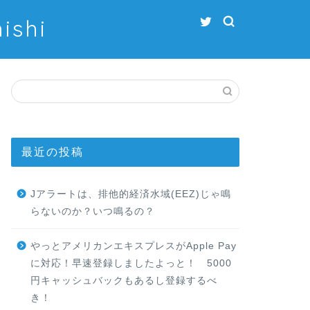
shi
最近の投稿
Jアラートは、排他的経済水域(EEZ)じゃ鳴
らないのか？いつ鳴るの？
やっとアメリカンエキスプレスがApple Pay
に対応！早速登録しましたよっと！ 5000
円キャッシュバックもあるし登録するべ
き！