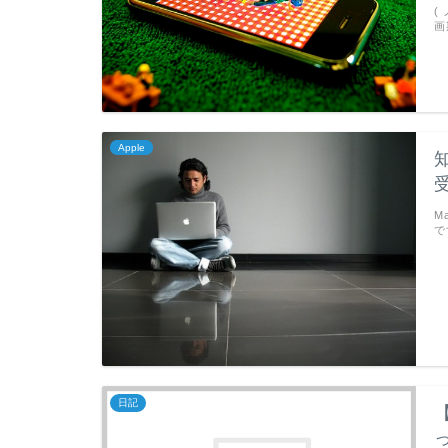
(
画
Apple
M
で
日記