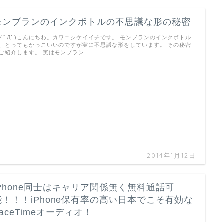
モンブランのインクボトルの不思議な形の秘密
 ノﾟДﾟ)こんにちわ。カワニシケイイチです。 モンブランのインクボトル
、とってもかっこいいのですが実に不思議な形をしています。 その秘密
ご紹介します。 実はモンブラン …
2014年1月12日
iPhone同士はキャリア関係無く無料通話可
能！！！iPhone保有率の高い日本でこそ有効な
FaceTimeオーディオ！