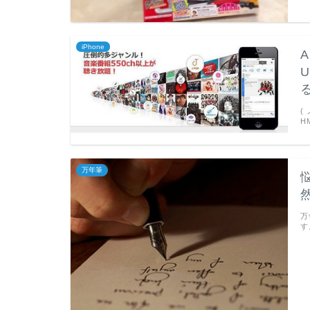
iPhone
A
(
H
万年筆
万
す