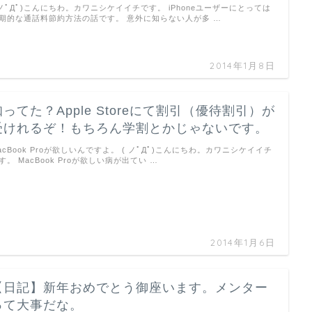
 ノﾟДﾟ)こんにちわ。カワニシケイイチです。 iPhoneユーザーにとっては
期的な通話料節約方法の話です。 意外に知らない人が多 …
2014年1月8日
知ってた？Apple Storeにて割引（優待割引）が
受けれるぞ！もちろん学割とかじゃないです。
acBook Proが欲しいんですよ。 ( ノﾟДﾟ)こんにちわ。カワニシケイイチ
す。 MacBook Proが欲しい病が出てい …
2014年1月6日
【日記】新年おめでとう御座います。メンター
って大事だな。