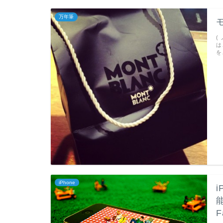
万年筆
(
は
を
iPhone