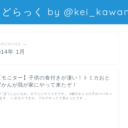
どらっく by @kei_kawani
ARCHIVES ―
014年 1月
【モニター】子供の食付きが凄い！トミカおと
ずかんが我が家にやって来たぞ！
 ノﾟДﾟ)こんにちわ。カワニシケイイチです。 4歳のオトコの子のパパやっ
ます。 いきなりですが、ブログやってて良かったです …