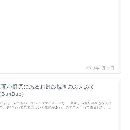
2014年1月14日
箕面小野原にあるお好み焼きのぶんぶく
BunBuc）
 ノﾟДﾟ)こんにちわ。カワニシケイイチです。 美味しいお好み焼きがある
で、是非行って見てほしいと依頼があったので早速行って来ました。 …