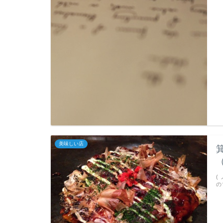
美味しい店
（
(
の