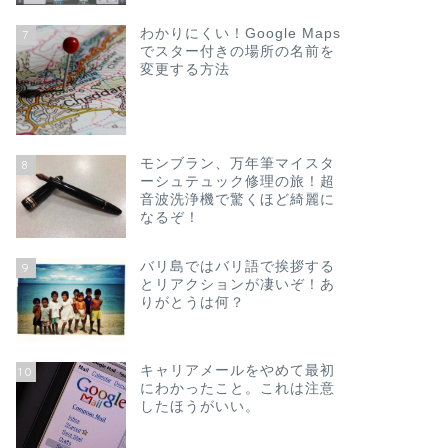
わかりにくい！Google Maps
7
でスター付きの場所の名前を
変更する方法
モンブラン、万年筆マイスタ
8
ーシュテュック修理の旅！超
音波洗浄機で驚くほど綺麗に
なるぞ！
バリ島ではバリ語で挨拶する
9
とリアクションが凄いぞ！あ
りがとうは何？
キャリアメールをやめて最初
10
にわかったこと。これは注意
したほうがいい。