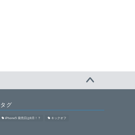
タグ
iPhone5 発売日は8月！？
キックオフ