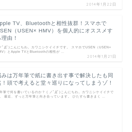
2014年1月22日
pple TV、Bluetoothと相性抜群！スマホで
USEN（USEN× HMV）を個人的にオススメす
る理由！
 ノﾟДﾟ)こんにちわ。カワニシケイイチです。 スマホでUSEN（USEN×
MV）とApple TVとBluetoothの相性が …
2014年1月21日
悩みは万年筆で紙に書き出す事で解決したも同
然！頭で考えると堂々巡りになってしまうゾ！
年筆で何を書いているのか？ ( ノﾟДﾟ)こんにちわ。カワニシケイイチで
。 最近、ずっと万年筆と向き合っています。 ひたすら書きまく …