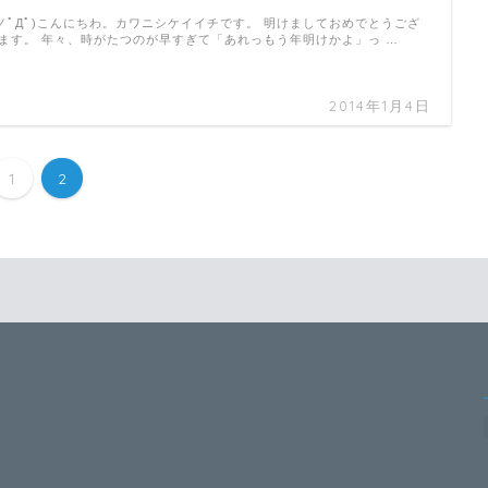
 ノﾟДﾟ)こんにちわ。カワニシケイイチです。 明けましておめでとうござ
ます。 年々、時がたつのが早すぎて「あれっもう年明けかよ」っ …
2014年1月4日
1
2