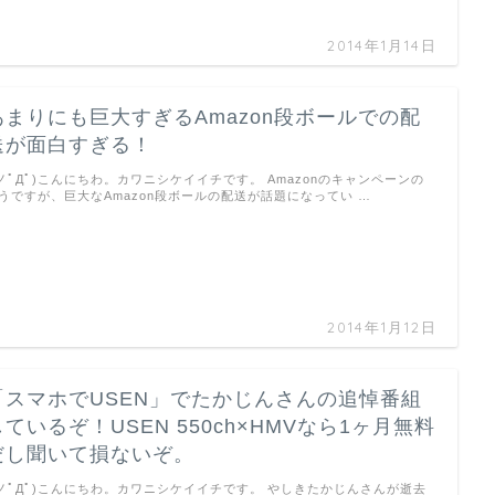
2014年1月14日
あまりにも巨大すぎるAmazon段ボールでの配
送が面白すぎる！
 ノﾟДﾟ)こんにちわ。カワニシケイイチです。 Amazonのキャンペーンの
うですが、巨大なAmazon段ボールの配送が話題になってい …
2014年1月12日
「スマホでUSEN」でたかじんさんの追悼番組
しているぞ！USEN 550ch×HMVなら1ヶ月無料
だし聞いて損ないぞ。
 ノﾟДﾟ)こんにちわ。カワニシケイイチです。 やしきたかじんさんが逝去